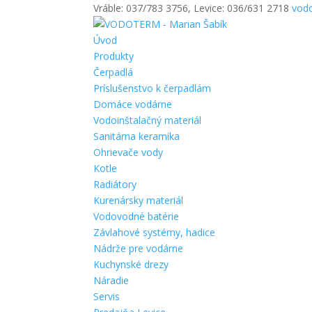
Vráble: 037/783 3756, Levice: 036/631 2718
vod
Úvod
Produkty
Čerpadlá
Príslušenstvo k čerpadlám
Domáce vodárne
Vodoinštalačný materiál
Sanitárna keramika
Ohrievače vody
Kotle
Radiátory
Kurenársky materiál
Vodovodné batérie
Závlahové systémy, hadice
Nádrže pre vodárne
Kuchynské drezy
Náradie
Servis