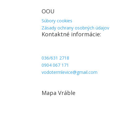
Sobota: 8:00 – 11:00 Nedeľa: Zatvorené
OOU
Súbory cookies
Zásady ochrany osobných údajov
Kontaktné informácie:
Predajňa Levice
P.Jilemnického 7 ( Rotunda ) 934 01 Levice
036/631 2718
0904 067 171
vodotermlevice@gmail.com
Po/Pia: 8:00 – 16:30
Sobota: 8:00 – 12:00 Nedeľa: Zatvorené
Mapa Vráble