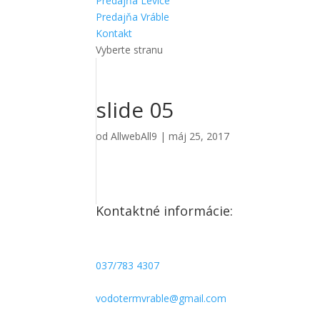
Predajňa Levice
Predajňa Vráble
Kontakt
Vyberte stranu
slide 05
od
AllwebAll9
|
máj 25, 2017
Kontaktné informácie:
Vodoterm - predajňa Vráble
Adresa: Kpt.Nálepku 333 952 01 Vráble
037/783 4307
037/783 2183
vodotermvrable@gmail.com
Po/Pia: 8:00 – 16:30