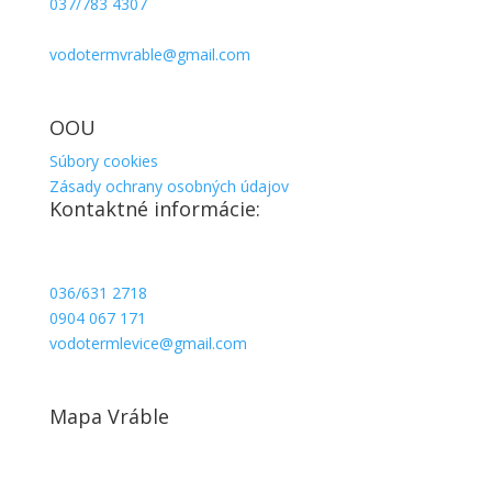
037/783 4307
037/783 2183
vodotermvrable@gmail.com
Po/Pia: 8:00 – 16:30
Sobota: 8:00 – 11:00 Nedeľa: Zatvorené
OOU
Súbory cookies
Zásady ochrany osobných údajov
Kontaktné informácie:
Predajňa Levice
P.Jilemnického 7 ( Rotunda ) 934 01 Levice
036/631 2718
0904 067 171
vodotermlevice@gmail.com
Po/Pia: 8:00 – 16:30
Sobota: 8:00 – 12:00 Nedeľa: Zatvorené
Mapa Vráble