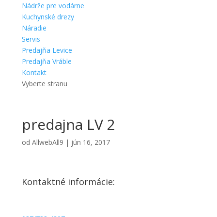
Nádrže pre vodárne
Kuchynské drezy
Náradie
Servis
Predajňa Levice
Predajňa Vráble
Kontakt
Vyberte stranu
predajna LV 2
od
AllwebAll9
|
jún 16, 2017
Kontaktné informácie:
Vodoterm - predajňa Vráble
Adresa: Kpt.Nálepku 333 952 01 Vráble